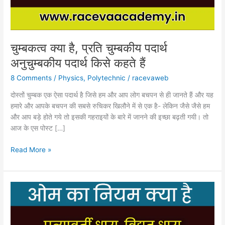
किसे
कहते
हैं
चुम्बकत्व क्या है, प्रति चुम्बकीय पदार्थ
अनुचुम्बकीय पदार्थ किसे कहते हैं
8 Comments
/
Physics
,
Polytechnic
/
racevaweb
दोस्तों चुम्बक एक ऐसा पदार्थ है जिसे हम और आप लोग बचपन से ही जानते हैं और यह
हमारे और आपके बचपन की सबसे रुचिकर खिलौने में से एक है- लेकिन जैसे जैसे हम
और आप बड़े होते गये तो इसकी गहराइयों के बारे में जानने की इच्छा बढ़ती गयी। तो
आज के एस पोस्ट […]
Read More »
ओम
का
नियम,
विद्युत