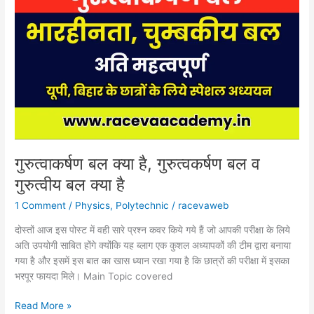
बल
क्या
है,
गुरुत्वकर्षण
बल
व
गुरुत्वीय
बल
क्या
है
गुरुत्वाकर्षण बल क्या है, गुरुत्वकर्षण बल व
गुरुत्वीय बल क्या है
1 Comment
/
Physics
,
Polytechnic
/
racevaweb
दोस्तों आज इस पोस्ट में वही सारे प्रश्न कवर किये गये हैं जो आपकी परीक्षा के लिये
अति उपयोगी साबित होंगे क्योंकि यह ब्लाग एक कुशल अध्यापकों की टीम द्वारा बनाया
गया है और इसमें इस बात का खास ध्यान रखा गया है कि छात्रों की परीक्षा में इसका
भरपूर फायदा मिले। Main Topic covered
Read More »