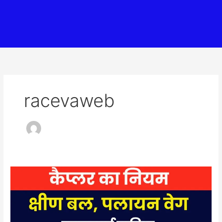
racevaweb
कैप्लर
का
नियम
क्या
है