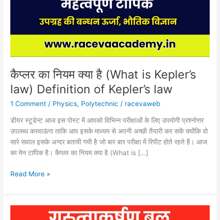
(What
is
Kepler’s
law)
Definition
of
Kepler’s
कैप्लर का नियम क्या है (What is Kepler’s
law
law) Definition of Kepler’s law
1 Comment
/
Physics
,
Polytechnic
/
racevaweb
डीयर स्टूडेन्ट आज इस पोस्ट में आपको विभिन्न परीक्षाओं के लिए उपयोगी प्रश्नोत्तर
उपलब्ध करवाऊंगा ताकि आप इसके माध्यम से अपनी अच्छी तैयारी कर सकें क्योंकि वो
सारे सवाल इसके अन्दर बतायी गयी है जो बार बार परीक्षा में रिपीट होते रहते हैं। आज
का मेन टापिक है। कैप्लर का नियम क्या है (What is […]
Read More »
गुरुत्वाकर्षण