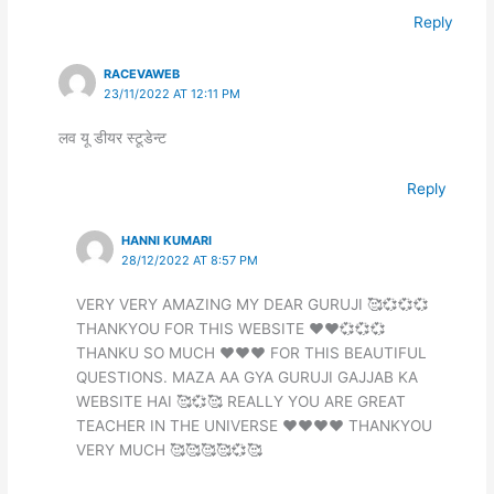
Reply
RACEVAWEB
23/11/2022 AT 12:11 PM
लव यू डीयर स्टूडेन्ट
Reply
HANNI KUMARI
28/12/2022 AT 8:57 PM
VERY VERY AMAZING MY DEAR GURUJI 🥰💞💞💞
THANKYOU FOR THIS WEBSITE ❤️❤️💞💞💞
THANKU SO MUCH ❤️❤️❤️ FOR THIS BEAUTIFUL
QUESTIONS. MAZA AA GYA GURUJI GAJJAB KA
WEBSITE HAI 🥰💞🥰 REALLY YOU ARE GREAT
TEACHER IN THE UNIVERSE ❤️❤️❤️❤️ THANKYOU
VERY MUCH 🥰🥰🥰🥰💞🥰