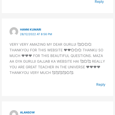
Reply
HANNI KUMARI
28/12/2022 AT 8:56 PM
VERY VERY AMAZING MY DEAR GURUJI 🥰💞💞💞
THANKYOU FOR THIS WEBSITE ❤️❤️💞💞💞 THANKU SO
MUCH ❤️❤️❤️ FOR THIS BEAUTIFUL QUESTIONS. MAZA
AA GYA GURUJI GAJJAB KA WEBSITE HAI 🥰💞🥰 REALLY
YOU ARE GREAT TEACHER IN THE UNIVERSE ❤️❤️❤️❤️
THANKYOU VERY MUCH 🥰🥰🥰🥰💞🥰
Reply
ALANSOW