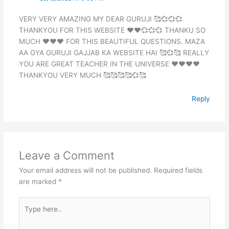
VERY VERY AMAZING MY DEAR GURUJI 🥰💞💞💞
THANKYOU FOR THIS WEBSITE ❤️❤️💞💞💞 THANKU SO
MUCH ❤️❤️❤️ FOR THIS BEAUTIFUL QUESTIONS. MAZA
AA GYA GURUJI GAJJAB KA WEBSITE HAI 🥰💞🥰 REALLY
YOU ARE GREAT TEACHER IN THE UNIVERSE ❤️❤️❤️❤️
THANKYOU VERY MUCH 🥰🥰🥰🥰💞🥰
Reply
Leave a Comment
Your email address will not be published.
Required fields
are marked
*
Type
here..