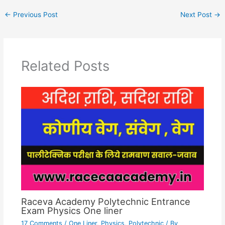
←
Previous Post
Next Post
→
Related Posts
Raceva Academy Polytechnic Entrance
Exam Physics One liner
17 Comments
/
One Liner
,
Physics
,
Polytechnic
/ By