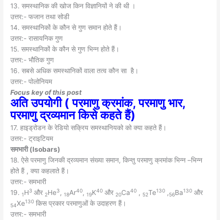
13. समस्थानिक की खोज किन विज्ञानियों ने की थी ।
उत्तर:- फजान तथा सोडी
14. समस्थानिकों के कौन से गुण समान होते हैं।
उत्तर:- रासायनिक गुण
15. समस्थानिकों के कौन से गुण भिन्न होते हैं।
उत्तर:- भौतिक गुण
16. सबसे अधिक समस्थानिकों वाला तत्व कौन सा है।
उत्तर:- पोलोनियम
Focus key of this post
अति उपयोगी ( परमाणु क्रमांक, परमाणु भार,
परमाणु द्रव्यमान किसे कहते हैं)
17. हाइड्रोडन के रेडियो सक्रिय समस्थानियको को क्या कहते हैं।
उत्तर:- ट्राइटियम
समभारी (
Isobars)
18. ऐसे परमाणु जिनकी द्रव्यमान संख्या समान, किन्तु परमाणु क्रमांक भिन्न –भिन्न
होते हैं , क्या कहलाते हैं।
उत्तर:- समभारी
3
3
40
40
40
130
130
19.
H
और
He
,
Ar
,
K
और
Ca
,
Te
,
Ba
और
1
2
18
19
20
52
56
130
Xe
किस प्रकार परमाणुओं के उदाहरण हैं।
54
उत्तर:- समभारी