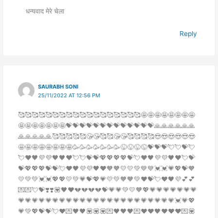
धन्यवाद मेरे चेला
Reply
SAURABH SONI
25/11/2022 AT 12:56 PM
🥰🥰🥰🥰🥰🥰🥰🥰🥰🥰🥰🥰🥰🥰🥰🥰🥰🥰🤩🤩🤩🤩🤩🤩🤩🤩
🤩🤩🤩🤩🤩🤩🤩💝💝💝💝💝💝💝💝💝💝💝💝💝🙏🙏🙏🙏🙏🙏
🙏🙏🙏🙏🙏🥰🥰🥰🥰🥰😘😘🥰🥰😘😘🥰🥰🥰🥰😍😍😍😍😍😍
🤩🤩🤩🤩🤩🤩🤩🤩🥳🥳🥳🥳🥳🥳🥳😜😜😜😜💝💝💝💘💘💝💘
💘♥️🖤💜💜🖤🖤♥️💘💘💝💝💖💖💖💖💝💘♥️🖤💜💜🖤♥️💘💝
💝💖💖💖💝💝💘♥️🖤💜💜🖤♥️🧡🧡💛💛💚💙💙💓💓💗💖💝🧡
💛💚💚💓💓💖💖💛💚💗💝💖💗💛💚🧡🧡💚❤️💝💘♥️🖤💜💕💕
💌💌💘💝❣️❣️💟🖤♥️💔💔💔💔💝💗💗💚💛🧡💖💗💗💗💗💗💗💗
💗💗💗💗💗💗💗💗💗💗💗💗💗💗💗💗💗💗💗💗💗💗💗💓💗💖
💗💚💖💝💝💘♥️💌🖤🖤💟💟💟💌🖤🖤🖤💌♥️♥️🖤♥️♥️♥️💌💟