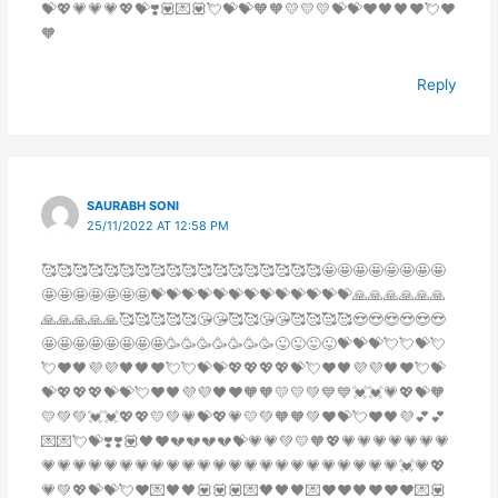
💝💖💗💗💗💖💝❣️💟💌💟💘💝💝🧡🧡💛💛💛💝💝♥️🖤🖤♥️💘❤️
🧡
Reply
SAURABH SONI
25/11/2022 AT 12:58 PM
🥰🥰🥰🥰🥰🥰🥰🥰🥰🥰🥰🥰🥰🥰🥰🥰🥰🥰🤩🤩🤩🤩🤩🤩🤩🤩
🤩🤩🤩🤩🤩🤩🤩💝💝💝💝💝💝💝💝💝💝💝💝💝🙏🙏🙏🙏🙏🙏
🙏🙏🙏🙏🙏🥰🥰🥰🥰🥰😘😘🥰🥰😘😘🥰🥰🥰🥰😍😍😍😍😍😍
🤩🤩🤩🤩🤩🤩🤩🤩🥳🥳🥳🥳🥳🥳🥳😜😜😜😜💝💝💝💘💘💝💘
💘♥️🖤💜💜🖤🖤♥️💘💘💝💝💖💖💖💖💝💘♥️🖤💜💜🖤♥️💘💝
💝💖💖💖💝💝💘♥️🖤💜💜🖤♥️🧡🧡💛💛💚💙💙💓💓💗💖💝🧡
💛💚💚💓💓💖💖💛💚💗💝💖💗💛💚🧡🧡💚❤️💝💘♥️🖤💜💕💕
💌💌💘💝❣️❣️💟🖤♥️💔💔💔💔💝💗💗💚💛🧡💖💗💗💗💗💗💗💗
💗💗💗💗💗💗💗💗💗💗💗💗💗💗💗💗💗💗💗💗💗💗💗💓💗💖
💗💚💖💝💝💘♥️💌🖤🖤💟💟💟💌🖤🖤🖤💌♥️♥️🖤♥️♥️♥️💌💟