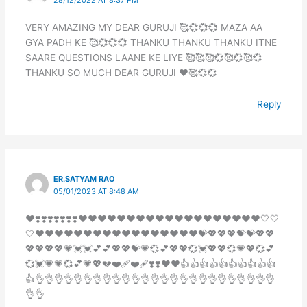
VERY AMAZING MY DEAR GURUJI 🥰💞💞💞 MAZA AA
GYA PADH KE 🥰💞💞💞 THANKU THANKU THANKU ITNE
SAARE QUESTIONS LAANE KE LIYE 🥰🥰🥰💞🥰💞🥰💞
THANKU SO MUCH DEAR GURUJI ❤️🥰💞💞
Reply
ER.SATYAM RAO
05/01/2023 AT 8:48 AM
❤️❣️❣️❣️❣️❣️❣️❣️♥️♥️♥️♥️♥️♥️♥️♥️♥️♥️♥️♥️♥️♥️♥️♥️♥️♥️♥️🤍🤍
🤍♥️♥️♥️♥️♥️♥️♥️♥️♥️♥️♥️♥️♥️♥️♥️♥️♥️💝💖💖💖💝💝💖💖
💖💖💖💖💗💓💓💕💕💖💖💝💗💞💕💖💖💞💓💖💖💞💗💖💞💕
💞💓💗💗💞💕💗💖💔❤️‍🩹❤️‍🩹❣️❣️♥️♥️👍👍👍👍👍👍👍👍👍👍
👍👌👌👌👌👌👌👌👌👌👌👌👌👌👌👌👌👌👌👌👌👌👌👌👌👌
👌👌