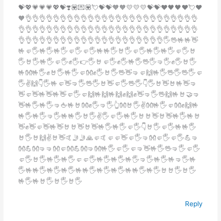
💝💖💗💗💗💖💝❣️💟💌💟💘💝💝🧡🧡💛💛💛💝💝♥️🖤🖤♥️💘❤️
🧡👌👌👌👌👌👌👌👌👌👌👌👌👌👌👌👌👌👌👌👌👌👌👌👌👌
👌👌👌👌👌👌👌👌👌👌👌👌👌👌👌👌👌👌👌👌👌👌👌👌👌👌
👌👌👌👌👌👌👌👌👌👌👌👌👌👌👌👌👌👌👌👌👌🖐️🖖🤟🤟👋
🤟🤛🖐️🤟🖐️🤟🖐️🤛🖐️🤛🖐️🤟🤟🖐️🤘🖐️🤛🖐️🤟🖐️🤟🖐️🤛🖐️🤘
🖐️🤘🖐️🤟🖐️🤛🖐️✊🖐️👉🖐️🤘🤛🖐️✊🖐️🤟🖐️🖖🖐️🤜🖐️✊🖐️🤘🖐️
🤟👐🤟🖐️✊🤘🖐️🤟🖐️🤛👐✊🖐️🤘🖐️🖖👋🤜🤛🙌🤟🖐️🖖🖐️🖖🖐️🤛
🖐️✌️🙌👇🖐️🤟🤛👋🤜🖐️🖖🖐️🤘👋🤛🖐️🖖🖐️👇🖐️🤘👋🤘🤟👋🤜
👋🤛👋🤟👋🤟👋🤛🖐️🤛🙌🤟🙌🤟🙌✊🙌✊👋🤜🖐️🖖🙌🤟🤘🤝🤜
👋🤟🖐️🤟🖐️🤜🖕🤟🤘👐✊🖐️🤜🖐️👆👐🤘🖐️✌️👐🤟🖐️🤛👐✊🙌🤟
🤟🖐️🤟🖐️🤜🖐️🤟🤟🖐️🤘🖐️✌️🖐️🤛🖐️🤟🖐️🤘🤘👋🤘👋🤟🖐️🤟🤘
👋✊👋🤛👋🤟👋🤘🤘👋🤘👋🤟🖐️🤟🖐️🤛🖐️👇🤘🖐️🤛🖐️🤟🤟🖐️
🤘🖐️🤘🙌✌️🤘👋🤙🤳🤳🙏🤛🤙🤛🤛👋🤛🖐️🤜👐🤛🖐️🤛🖐️💪🤜
👐💪👐🤜🤜👐🤛👐💪👐🤜👐🤟🖐️🤛🖐️🤛🤜👋🤟🖐️🖖🤜🖐️🤛🖐️
🤛🖐️🤘🖐️🤟🖐️🤟🖐️🤛🤛🖐️🤟🖐️🤟🖐️🤟🖐️🤜🖐️🤟🖐️🤟🤜🖐️🤟
🖐️🤟🤟🖐️🤟🖐️🤟🖐️🤟🤟🖐️🤟🖐️🤟🖐️🤟🤟🖐️🤟🖐️🤘🤘🖐️🤘🖐️
🤟🖐️🤟🤘🖐️🤘🖐️🤘🖐️
Reply