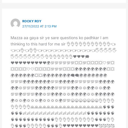
ROCKY ROY
27/11/2022 AT 2:13 PM
Mazza aa gaya sir ye sare questions ko padhkar I am
thinking to this hard for me sir 👌👌👌👌👌👌👌👌👌👌👌👈
👈👈👌👈👌👌👈👈👈👈👈👈👈👈👈👈👈👈🖐🖐🖐🖐🖐
🖐🖐🖐🖐🖐🖐🖐🖐👌👌👌👌👌👌👌♥️♥️♥️🗯
♥️♥️♥️♥️♥️♥️♥️♥️♥️🌍💯💯💯💯💯💯💥💥💯💥💥💥💥🤍💯💥
💥💥💥💥🤍🤍💥💥💥💥💯💯💯💥💥💥🌍🌍🌍🌍🌍🌍🌍🌍💥💥
🌍🌍🌍🌍🌍🌍💥💥🌍🌍🌍🌍🌍🌍🌍🗨🗨🌍🌍🌍🌍🌍🌍🌍
💯💯💯🌍🌍🌍🌍🌍🌍🌍💯💯🌍🌍🌍🌍💯💯💯💯💯💯🌍🌍🌍🌍
🌍🌍💢💯💯💯🌍🌍🌍🌍🌍💯💯💯💯🌍🌍💢💢🌍🌍💢💢🌍🌍
💯💯🌍💯💯💯🌍🌍💢💯🌍🌍🌍💢💢🌍🌍🌍🌍💢💢🌍🌍🌍🌍🌍
🌍💢💢🌍💢💢💢🌍💢💢💢💢🌍💯💯😀😀😀😀😀😀😀👌👌👌👌
👌👌👌👌👌🙏🙏🙏🙏🙏🙏🙏🙏🙏🙏🙏🙏🙏🙏🙏🙏🙏🙏🧠🧠🧠
🧠🧠🧠👶👶👶👶👶👶👶👶👶👶👶👶👶👶👶👶🧠🧠🧠🧠🧠🧠🧠
🧠🧠🧠🧠🧠🧠🧠🧠🧠🧠🧠👌👌👌👌👌👌👌👌👌👌🧠🧠🧠👌👌
👌🧠🧠🧠👌👌👌👌👌🧠🧠🧠👌♥️♥️♥️♥️♥️♥️♥️♥️♥️🥰🥰🥰🥰