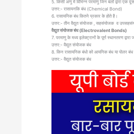
5. किसी अणु में विभिन्न परमाणु जिन बलों द्वारा एक दूसर
उत्तर:- रासायनकि बंध (Chemical Bond)
6. रासायनिक बंध कितने प्रकार के होते है।
उत्तर:- तीन वैद्युत संयोजक , सहसंयोजक व उपसहस
वैद्युत संयोजक बंध (
Electrovalent Bonds)
7. परमाणु के मध्य इलेक्ट्रानों के पूर्ण स्थानतरण द्वारा जो
उत्तर:- वैद्युत संयोजक बंध
8. किन रासायनिक बंधो को आयनिक बंध या पोलर ब
उत्तर:- वैद्युत संयोजक बंध